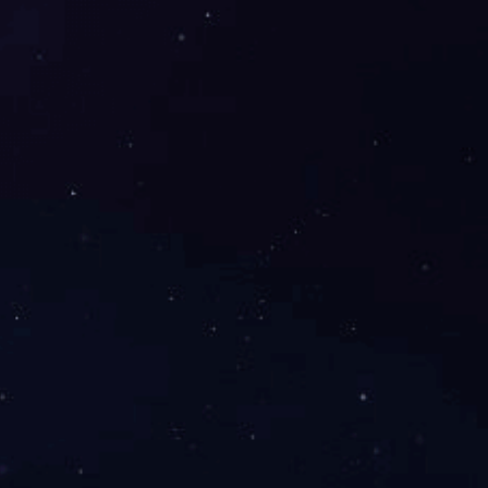
官方web站登录入口-乐鱼（中国）
web站登录入口-乐鱼（中国）
投诉电话：13012516897
青岛市即墨区环保产业园即
传真：0532-88563775
邮箱：lanyudianqi@126.com
-88564000
网址：indecalgiay.com
2-88564000转物流部
客服热线：400-0532-669