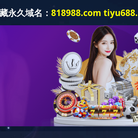
的官方网站！
分类
荣誉资质
厂区设备
人才招聘
leyu
站