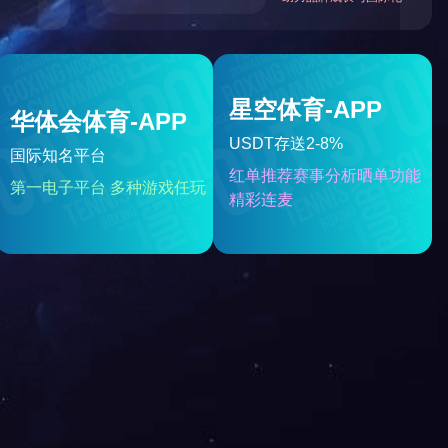
LDY系列电泳涂漆直流电源