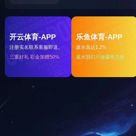
工业级直流开关电源（小型)
可调
LDK系列工频直流可调稳压电源